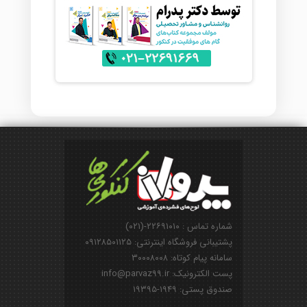
شماره تماس : ۲۲۶۹۱۰۱۰-(۰۲۱)
پشتیبانی فروشگاه اینترنتی: ۰۹۱۲۸۵۰۱۱۲۵
سامانه پیام کوتاه: ۳۰۰۰۸۰۰۸
پست الکترونیک: info@parvaz99.ir
صندوق پستی: ۱۹۴۹-۱۹۳۹۵