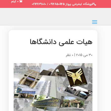
0 آیتم
فروشگاه اینترنتی پرواز 09128501125 / 02122691010
هیات علمی دانشگاها
30 می 2015
|
0 نظر