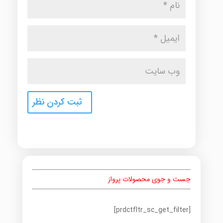
جست و جوی محصولات پرواز
[prdctfltr_sc_get_filter]