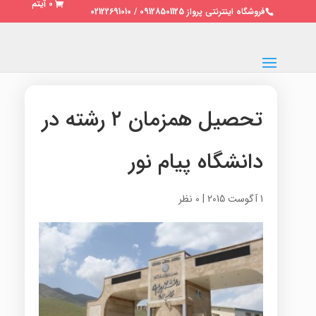
0 آیتم
فروشگاه اینترنتی پرواز 09128501125 / 02122691010
تحصیل همزمان ۲ رشته در
دانشگاه پیام نور
1 آگوست 2015
|
0 نظر