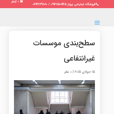
0 آیتم
فروشگاه اینترنتی پرواز 09128501125 / 02122691010
سطح‌بندی موسسات
غیرانتفاعی
15 جولای 2015
|
0 نظر