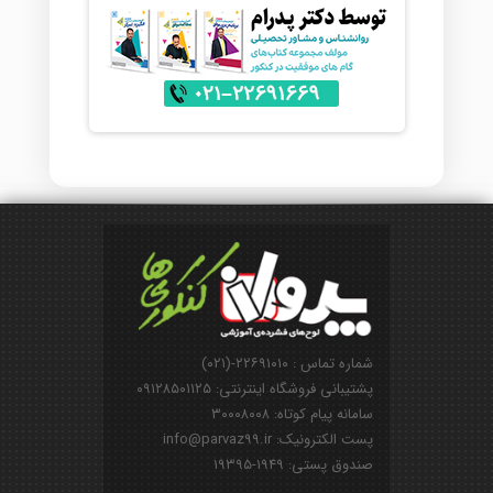
شماره تماس : ۲۲۶۹۱۰۱۰-(۰۲۱)
پشتیبانی فروشگاه اینترنتی: ۰۹۱۲۸۵۰۱۱۲۵
سامانه پیام کوتاه: ۳۰۰۰۸۰۰۸
پست الکترونیک: info@parvaz99.ir
صندوق پستی: ۱۹۴۹-۱۹۳۹۵