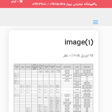
0 آیتم
فروشگاه اینترنتی پرواز 09128501125 / 02122691010
image(1)
25 آوریل 2015
|
0 نظر