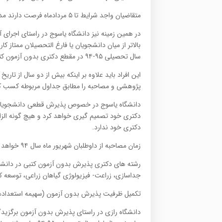
متقاضیان واجد شرایط تا ۵ مردادماه فرصت دارند مدارک خود را به دانشگاه ارومیه ارسال کنند.
در همین زمینه نیز دانشگاه یاسوج در راستای اجرای 
بالاتر از میان دانشجویان یا فارغ التحصیلان ممتاز 
سال تحصیلی ۹۵-۹۴ در مقطع دکتری بدون آزمون كتبی دانشجو می پذیرد.
پژوهشی و مصاحبه را مطابق جداول مربوطه کسب کن
دانشگاه یاسوج در خصوص پذیرش قطعی دانشجویان 
دکتری خود تصمیم گیری خواهد کرد و هیچ گونه الزا
دکتری خود ندارد.
زمان مصاحبه از داوطلبان شهریور ماه سال ۹۴ خواهد بود.
رشته های دكتری پذيرش بدون آزمون كتبی در دان
جداسازی، زراعت- فيزيولوژی گياهان زراعی، توسع
تکمیل ظرفیت پذیرش بدون آزمون (سهیمه استعدادهای درخشان) دانش
دانشگاه رازی در راستای پذیرش بدون آزمون برگزی