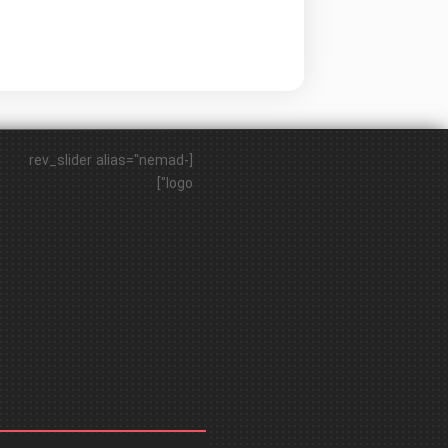
[rev_slider alias="nemad-
logo"]