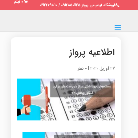
0 آیتم
فروشگاه اینترنتی پرواز 09128501125 / 02122691010
اطلاعیه پرواز
27 آوریل 2020
|
0 نظر