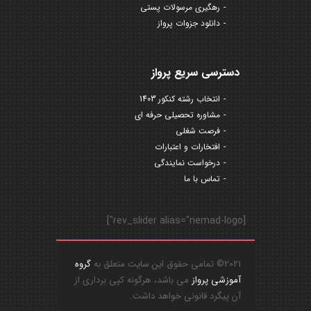
رهگیری مرسولات پستی
دانلود جزوات پرواز
دسترسی سریع پرواز
انتخاب رشته کنکور 1403
مشاوره تحصیلی حرفه ای
فرصت شغلی
افتخارات و اعتبارات
درخواست نمایندگی
تماس با ما
[rev_slider alias="nemad-logo"]
2021© تمامی حقوق این سایت متعلق به
گروه
آموزشی پرواز
می باشد، هرگونه کپی برداری از
آن پیگرد قانونی خواهد داشت.