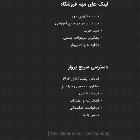
لینک های مهم فروشگاه
حساب کاربری من
جست و جو در منابع آموزشی
سبد خرید
رهگیری مرسولات پستی
دانلود جزوات پرواز
دسترسی سریع پرواز
انتخاب رشته کنکور 1403
مشاوره تحصیلی حرفه ای
فرصت شغلی
افتخارات و اعتبارات
درخواست نمایندگی
تماس با ما
[rev_slider alias="nemad-logo"]