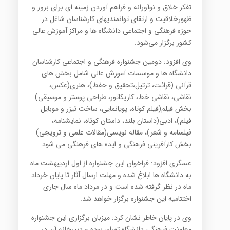
تفکر خلاق و نوآورانه و فراهم آوردن زمینه ای برای بروز و
ظهورخلاقیت و ارتقای توانمندیهای کارشناسان شاغل در
حوزه فرهنگی و اجتماعی دانشگاه ها و مراکز آموزش عالی
کشور برگزار می‌شود.
وی افزود: دومین جشنواره فرهنگی و اجتماعی کارشناسان
دانشگاه ها و موسسات آموزش عالی شامل بخش های
قرآنی (قرائت، ترتیل،تحقیق و حفظ)، هنری(عکس،
نقاشی، نقاشی خط، کاریکاتور، طراحی پوستر و موسیقی)
بخش فیلم(فیلم کوتاه، پویانمایی، ساخت تیزر و موبایل
فیلم)، ادبی(داستان بلند، داستان کوتاه، نمایشنامه،
فیلمنامه و شعر)، مقاله نویسی(مقالات علمی و ترویجی)
بخش کارآفرینی فرهنگی و ایده های فرهنگی می شود.
عسگری افزود: فراخوان این جشنواره از اول اردیبهشت ماه
به دانشگاه ها ابلاغ شده و مهلت ارسال آثار تا پایان خرداد
ماه در نظر گرفته شده است و در مرداد ماه سال جاری
اختتامیه این جشنواره برگزار خواهد شد.
وی در پایان خاطر نشان کرد: میزبان برگزاری این جشنواره
معاونت فرهنگی دانشگاه تهران بوده و دبیرخانه آن در