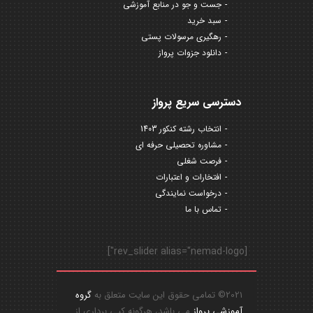
جست و جو در منابع آموزشی
سبد خرید
رهگیری مرسولات پستی
دانلود جزوات پرواز
دسترسی سریع پرواز
انتخاب رشته کنکور 1403
مشاوره تحصیلی حرفه ای
فرصت شغلی
افتخارات و اعتبارات
درخواست نمایندگی
تماس با ما
[rev_slider alias="nemad-logo"]
2021© تمامی حقوق این سایت متعلق به
گروه
آموزشی پرواز
می باشد، هرگونه کپی برداری از