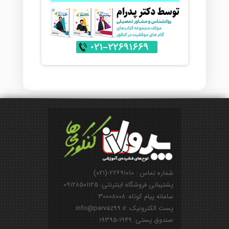
شماره تماس : ۲۲۶۹۱۰۱۰-(۰۲۱)
پشتیبانی فروشگاه اینترنتی: ۰۹۱۲۸۵۰۱۱۲۵
سامانه پیام کوتاه: ۳۰۰۰۸۰۰۸
پست الکترونیک: info@parvaz99.ir
صندوق پستی: ۱۹۴۹-۱۹۳۹۵