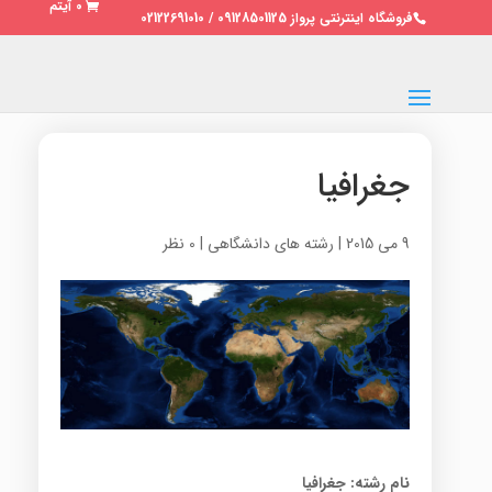
0 آیتم
فروشگاه اینترنتی پرواز 09128501125 / 02122691010
جغرافیا
9 می 2015
|
رشته های دانشگاهی
|
0 نظر
نام رشته: جغرافیا