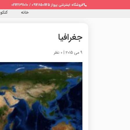
فروشگاه اینترنتی پرواز 09128501125 / 02122691010
خانه
کنکور 
جغرافیا
9 می 2015
|
0 نظر