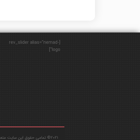
[rev_slider alias="nemad-
logo"]
2021© تمامی حقوق این سایت متعلق به