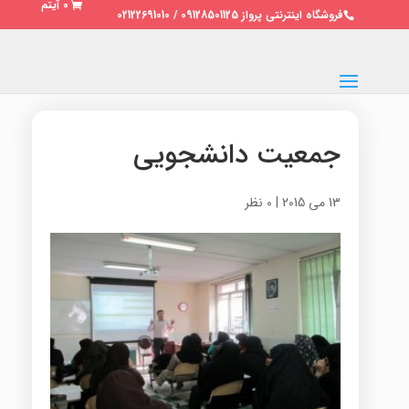
0 آیتم
فروشگاه اینترنتی پرواز 09128501125 / 02122691010
جمعیت دانشجویی
13 می 2015
|
0 نظر