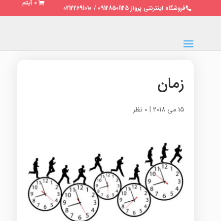
0 آیتم
فروشگاه اینترنتی پرواز 09128501125 / 02122691010
زمان
15 می 2018
|
0 نظر