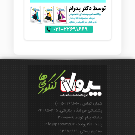
شماره تماس : ۲۲۶۹۱۰۱۰-(۰۲۱)
پشتیبانی فروشگاه اینترنتی: ۰۹۱۲۸۵۰۱۱۲۵
سامانه پیام کوتاه: ۳۰۰۰۸۰۰۸
پست الکترونیک: info@parvaz99.ir
صندوق پستی: ۱۹۴۹-۱۹۳۹۵