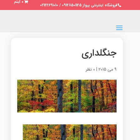
0 آیتم
فروشگاه اینترنتی پرواز 09128501125 / 02122691010
جنگلداری
9 می 2015
|
0 نظر