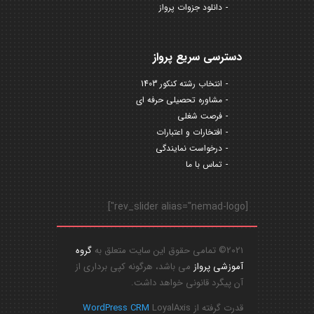
دانلود جزوات پرواز
دسترسی سریع پرواز
انتخاب رشته کنکور 1403
مشاوره تحصیلی حرفه ای
فرصت شغلی
افتخارات و اعتبارات
درخواست نمایندگی
تماس با ما
[rev_slider alias="nemad-logo"]
2021© تمامی حقوق این سایت متعلق به
گروه
آموزشی پرواز
می باشد، هرگونه کپی برداری از
آن پیگرد قانونی خواهد داشت.
قدرت گرفته از
LoyalAxis
WordPress CRM