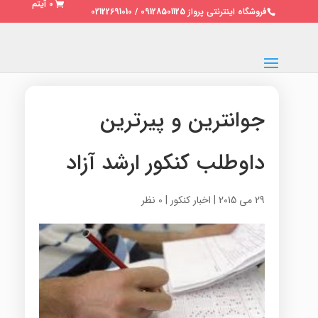
0 آیتم
فروشگاه اینترنتی پرواز 09128501125 / 02122691010
جوانترین و پیرترین
داوطلب کنکور ارشد آزاد
29 می 2015
|
اخبار کنکور
|
0 نظر