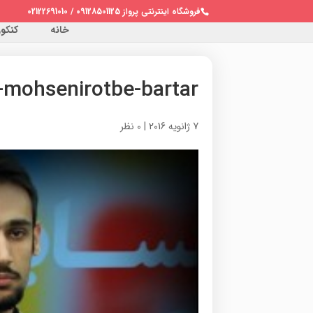
فروشگاه اینترنتی پرواز 09128501125 / 02122691010
خانه
کنکور 
mohsenirotbe-bartar
7 ژانویه 2016
|
0 نظر