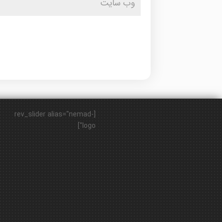
[rev_slider alias="nemad-
logo"]