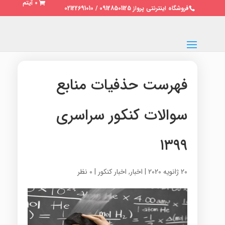
0 آیتم
فروشگاه اینترنتی پرواز 09128501125 / 02122691010
فهرست حذفیات منابع
سوالات کنکور سراسری
۱۳۹۹
20 ژانویه 2020
|
اخبار
,
اخبار کنکور
|
0 نظر