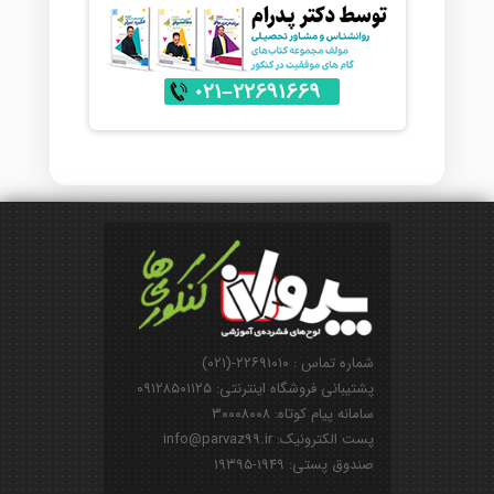
شماره تماس : ۲۲۶۹۱۰۱۰-(۰۲۱)
پشتیبانی فروشگاه اینترنتی: ۰۹۱۲۸۵۰۱۱۲۵
سامانه پیام کوتاه: ۳۰۰۰۸۰۰۸
پست الکترونیک: info@parvaz99.ir
صندوق پستی: ۱۹۴۹-۱۹۳۹۵