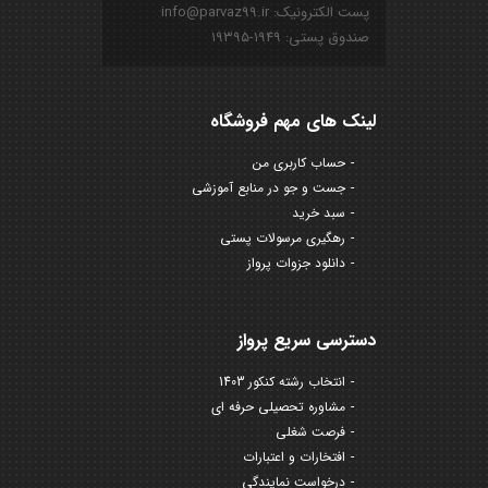
پست الکترونیک: info@parvaz99.ir
صندوق پستی: ۱۹۴۹-۱۹۳۹۵
لینک های مهم فروشگاه
حساب کاربری من
جست و جو در منابع آموزشی
سبد خرید
رهگیری مرسولات پستی
دانلود جزوات پرواز
دسترسی سریع پرواز
انتخاب رشته کنکور 1403
مشاوره تحصیلی حرفه ای
فرصت شغلی
افتخارات و اعتبارات
درخواست نمایندگی