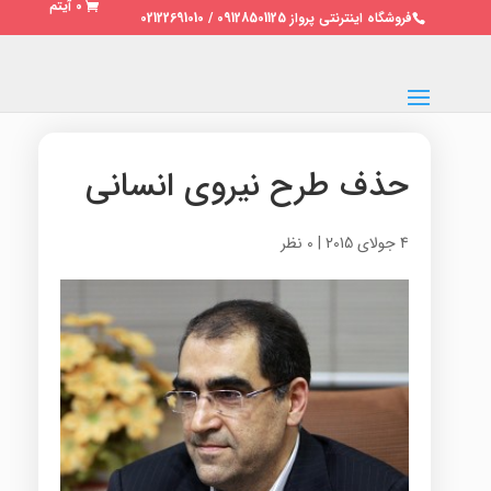
0 آیتم
فروشگاه اینترنتی پرواز 09128501125 / 02122691010
حذف طرح نیروی انسانی
4 جولای 2015
|
0 نظر