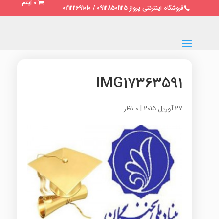
0 آیتم
فروشگاه اینترنتی پرواز 09128501125 / 02122691010
IMG17363591
27 آوریل 2015
|
0 نظر