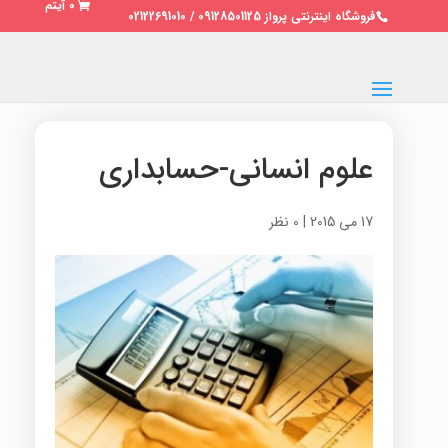
0 آیتم
فروشگاه اینترنتی پرواز 09128501125 / 02122691010
علوم انسانی-حسابداری
17 می 2015
|
0 نظر