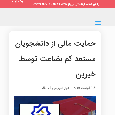
0 آیتم
فروشگاه اینترنتی پرواز 09128501125 / 02122691010
حمایت مالی از دانشجویان
مستعد کم بضاعت توسط
خیرین
14 آگوست 2015
|
اخبار آموزشی
|
0 نظر