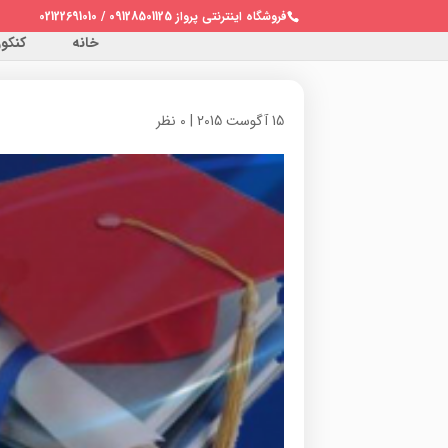
فروشگاه اینترنتی پرواز 09128501125 / 02122691010
خانه
کنکور 
15 آگوست 2015
|
0 نظر