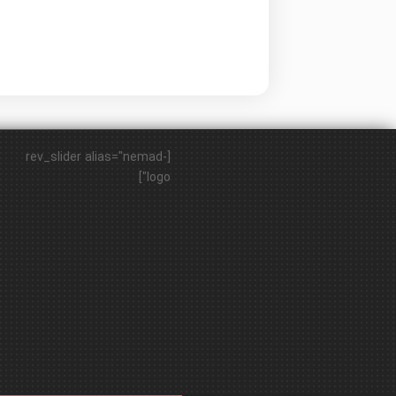
[rev_slider alias="nemad-
logo"]