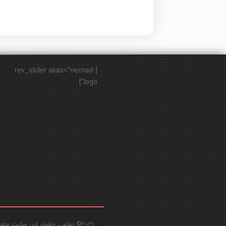
[rev_slider alias="nemad-
logo"]
2021© تمامی حقوق این سایت متعلق به