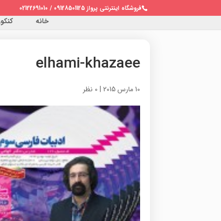
فروشگاه اینترنتی پرواز 09128501125 / 02122691010
خانه
کنکور 
elhami-khazaee
10 مارس 2015
|
0 نظر