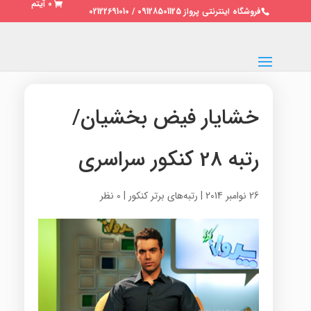
0 آیتم
فروشگاه اینترنتی پرواز 09128501125 / 02122691010
خشایار فیض بخشیان/
رتبه 28 کنکور سراسری
26 نوامبر 2014
|
رتبه‌های برتر کنکور
|
0 نظر