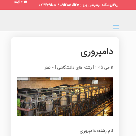
0 آیتم
فروشگاه اینترنتی پرواز 09128501125 / 02122691010
دامپروری
11 می 2015
|
رشته های دانشگاهی
|
0 نظر
نام رشته: دامپروری