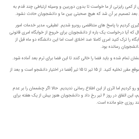
از کمی رایزنی از ما خواست تا بدون دوربین و وسیله ارتباطی چند قدم به
ی بعد تصمیم بر آن شد که هیچ صحبتی بین ما و دانشجویان حادث نشود.
یری کردیم با پاسخ های متناقضی روبرو شدیم. لطیفی، مدیر خدمات امور
 که آیا درخواست یک باره از دانشجویان برای خروج از خوابگاه امری قانونی
گاه را ترک کنید امری کاملا ضد اخلاق است اما این دانشگاه دو ماه قبل از
نشجویان رسانده بود.
ن تمام شده و باید فضا را خالی کنند تا این فضا برای ترم بعد آماده شود.
وی تصریح کرد: شما خانه ی اجاره ای را هم باید در موقع مقرر تخلیه کنید. از 15 تیر تا 15 تیر [فضا در اختیار دانشجو است و بعد از
و کردیم اما اثری از این اطلاع رسانی ندیدیم. حالا اگر چشممان را بر عدم
اطلاع رسانی یا اطلاع رسانی ناقص دانشگاه هم ببندیم، این اتفاق در روز 6 تیر رخ داد و دانشجویان هنوز بیش از یک هفته برای
ند روزی جلو مانده است.