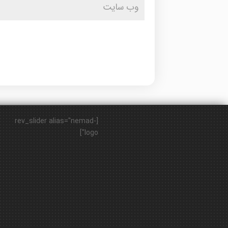
[rev_slider alias="nemad-
logo"]