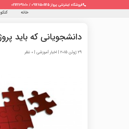
فروشگاه اینترنتی پرواز 09128501125 / 02122691010
خانه
کنکور 
دانشجویانی که باید پروژ
29 ژوئن 2015
|
اخبار آموزشی
|
0 نظر