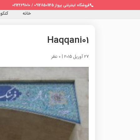
فروشگاه اینترنتی پرواز 09128501125 / 02122691010
خانه
کنکور 
Haqqani01
27 آوریل 2015
|
0 نظر