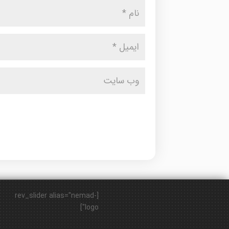
[rev_slider alias="nemad-
logo"]