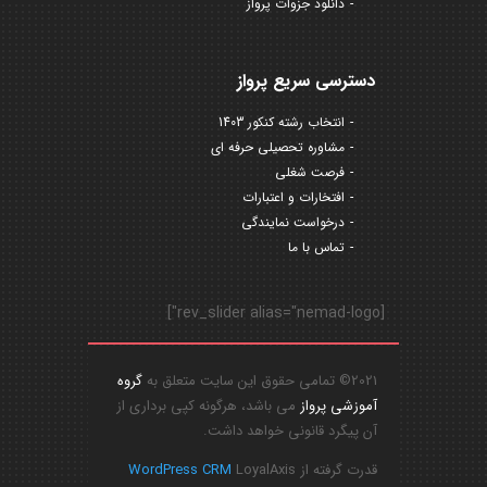
دانلود جزوات پرواز
دسترسی سریع پرواز
انتخاب رشته کنکور 1403
مشاوره تحصیلی حرفه ای
فرصت شغلی
افتخارات و اعتبارات
درخواست نمایندگی
تماس با ما
[rev_slider alias="nemad-logo"]
2021© تمامی حقوق این سایت متعلق به
گروه
آموزشی پرواز
می باشد، هرگونه کپی برداری از
آن پیگرد قانونی خواهد داشت.
قدرت گرفته از
LoyalAxis
WordPress CRM