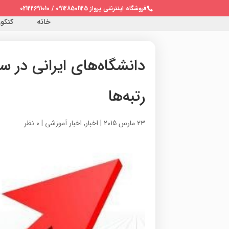
فروشگاه اینترنتی پرواز 09128501125 / 02122691010
خانه
کنکور 
رتبه‌ها
23 مارس 2015
|
اخبار
,
اخبار آموزشی
|
0 نظر