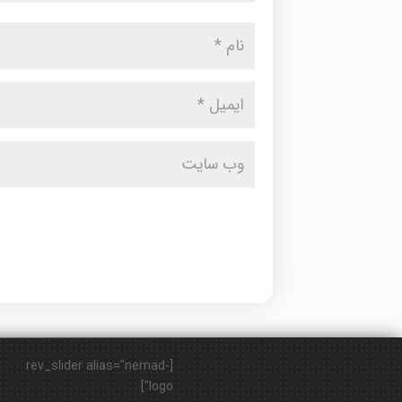
[rev_slider alias="nemad-
logo"]