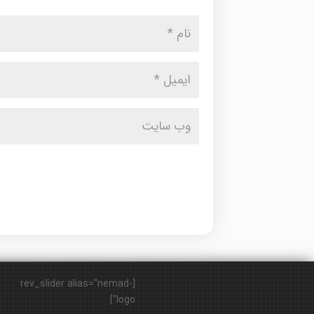
[rev_slider alias="nemad-
logo"]