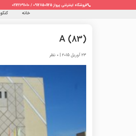
فروشگاه اینترنتی پرواز 09128501125 / 02122691010
خانه
کنکور 
A (83)
23 آوریل 2015
|
0 نظر