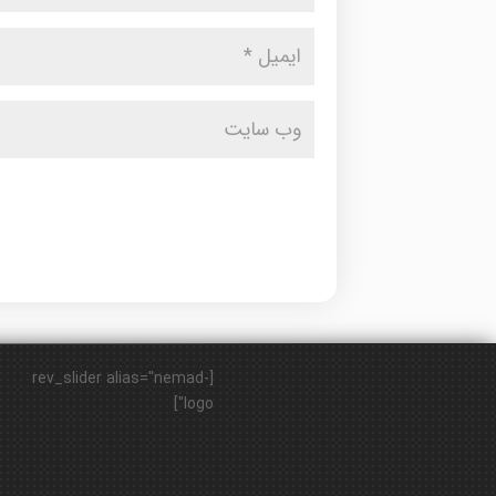
[rev_slider alias="nemad-
logo"]