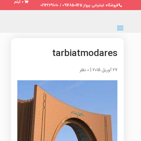
0 آیتم
فروشگاه اینترنتی پرواز 09128501125 / 02122691010
tarbiatmodares
27 آوریل 2015
|
0 نظر