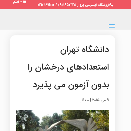
0 آیتم
فروشگاه اینترنتی پرواز 09128501125 / 02122691010
دانشگاه تهران
استعدادهای درخشان را
بدون آزمون می پذیرد
9 می 2015
|
0 نظر