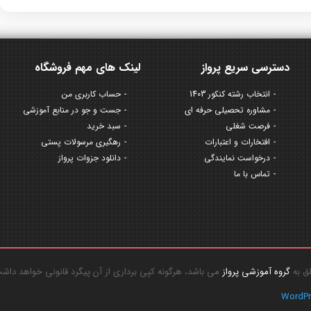
دسترسی سریع پرواز
لینک های مهم فروشگاه
انتخاب رشته کنکور 1403
حساب کاربری من
مشاوره تحصیلی حرفه ای
جست و جو در منابع آموزشی
فرصت شغلی
سبد خرید
افتخارات و اعتبارات
رهگیری مرسولات پستی
درخواست نمایندگی
دانلود جزوات پرواز
تماس با ما
گروه آموزشی پرواز
می باشد، هرگونه کپی برداری از آن پیگرد قانونی خواهد داش
WordP