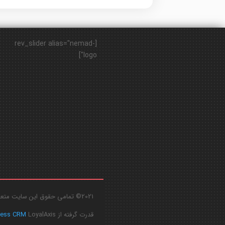
[rev_slider alias="nemad-
logo"]
2021© تمامی حقوق این سایت متعلق به
قدرت گرفته از
LoyalAxis
ress CRM