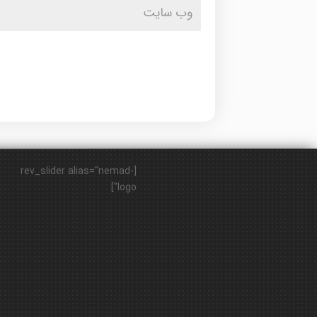
[rev_slider alias="nemad-
logo"]