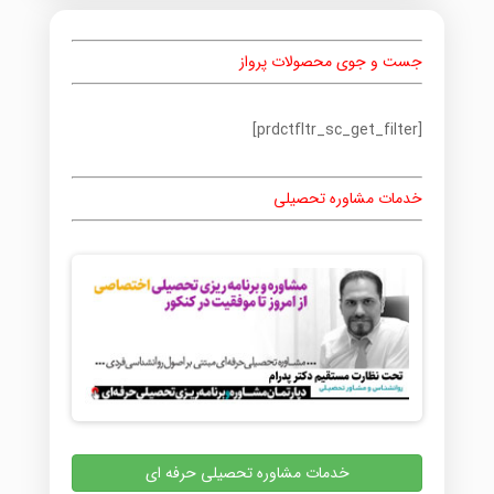
جست و جوی محصولات پرواز
[prdctfltr_sc_get_filter]
خدمات مشاوره تحصیلی
خدمات مشاوره تحصیلی حرفه ای