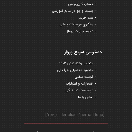
حساب کاربری من
جست و جو در منابع آموزشی
سبد خرید
رهگیری مرسولات پستی
دانلود جزوات پرواز
دسترسی سریع پرواز
انتخاب رشته کنکور 1403
مشاوره تحصیلی حرفه ای
فرصت شغلی
افتخارات و اعتبارات
درخواست نمایندگی
تماس با ما
[rev_slider alias="nemad-logo"]