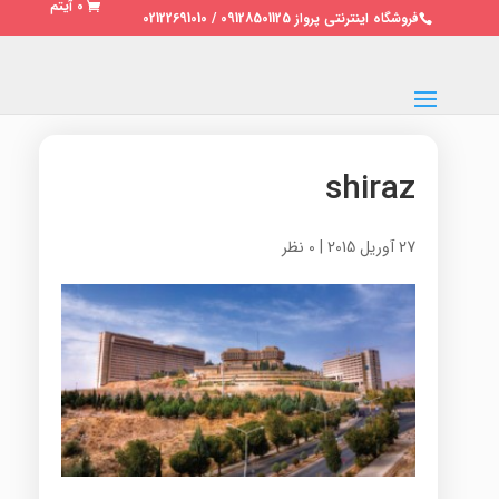
0 آیتم
فروشگاه اینترنتی پرواز 09128501125 / 02122691010
shiraz
27 آوریل 2015
|
0 نظر