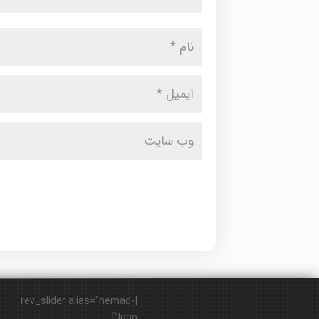
[rev_slider alias="nemad-
logo"]