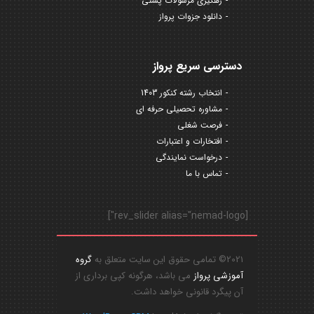
رهگیری مرسولات پستی
دانلود جزوات پرواز
دسترسی سریع پرواز
انتخاب رشته کنکور 1403
مشاوره تحصیلی حرفه ای
فرصت شغلی
افتخارات و اعتبارات
درخواست نمایندگی
تماس با ما
[rev_slider alias="nemad-logo"]
2021© تمامی حقوق این سایت متعلق به
گروه
آموزشی پرواز
می باشد، هرگونه کپی برداری از
آن پیگرد قانونی خواهد داشت.