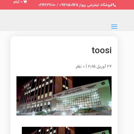
0 آیتم
فروشگاه اینترنتی پرواز 09128501125 / 02122691010
toosi
27 آوریل 2015
|
0 نظر