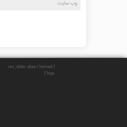
[rev_slider alias="nemad-
logo"]