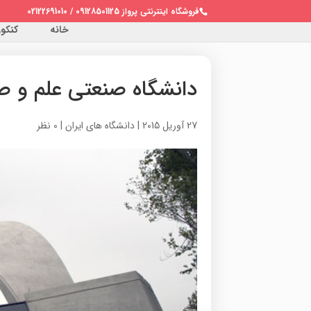
فروشگاه اینترنتی پرواز 09128501125 / 02122691010
خانه
کنکور 
دانشگاه صنعتی علم و ص
27 آوریل 2015
|
دانشگاه های ایران
|
0 نظر