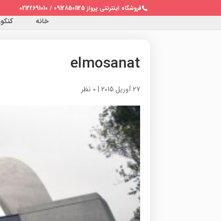
فروشگاه اینترنتی پرواز 09128501125 / 02122691010
خانه
کنکور 
elmosanat
27 آوریل 2015
|
0 نظر