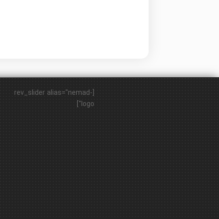
[rev_slider alias="nemad-
logo"]