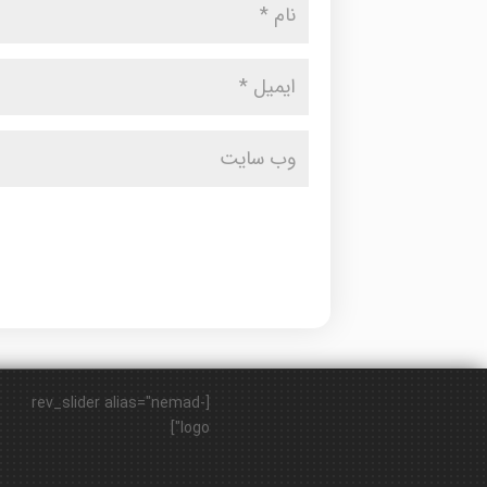
[rev_slider alias="nemad-
logo"]