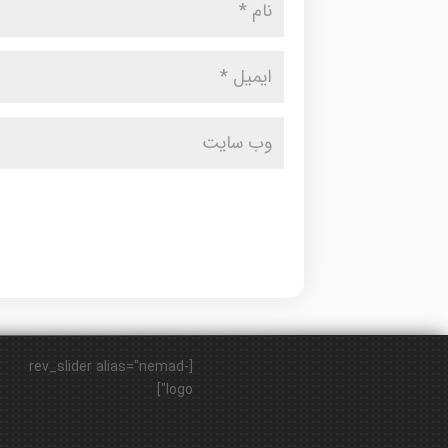
[rev_slider alias="nemad-
logo"]