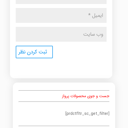
جست و جوی محصولات پرواز
[prdctfltr_sc_get_filter]