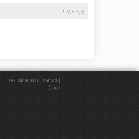
[rev_slider alias="nemad-
logo"]