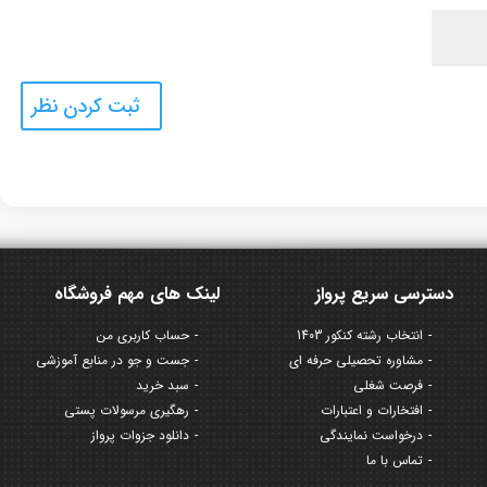
دسترسی سریع پرواز
لینک های مهم فروشگاه
انتخاب رشته کنکور 1403
حساب کاربری من
مشاوره تحصیلی حرفه ای
جست و جو در منابع آموزشی
فرصت شغلی
سبد خرید
افتخارات و اعتبارات
رهگیری مرسولات پستی
درخواست نمایندگی
دانلود جزوات پرواز
تماس با ما