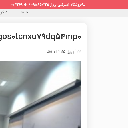
فروشگاه اینترنتی پرواز 09128501125 / 02122691010
خانه
کنکور 
gos0tcnxu79dq54mp0
23 آوریل 2015
|
0 نظر