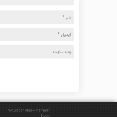
[rev_slider alias="nemad-
logo"]