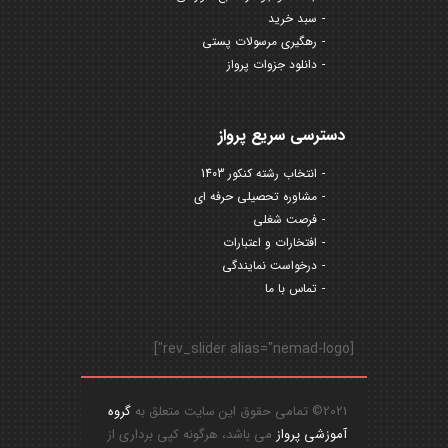
سبد خرید
رهگیری مرسولات پستی
دانلود جزوات پرواز
دسترسی سریع پرواز
انتخاب رشته کنکور 1403
مشاوره تحصیلی حرفه ای
فرصت شغلی
افتخارات و اعتبارات
درخواست نمایندگی
تماس با ما
[rev_slider alias="nemad-logo"]
2021© تمامی حقوق این سایت متعلق به
گروه
آموزشی پرواز
می باشد، هرگونه کپی برداری از