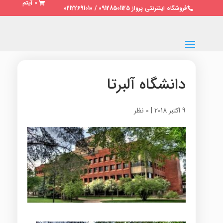
0 آیتم
فروشگاه اینترنتی پرواز 09128501125 / 02122691010
دانشگاه آلبرتا
9 اکتبر 2018
|
0 نظر