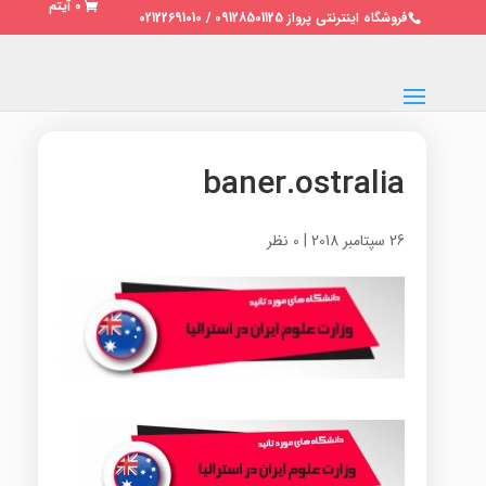
0 آیتم
فروشگاه اینترنتی پرواز 09128501125 / 02122691010
baner.ostralia
26 سپتامبر 2018
|
0 نظر