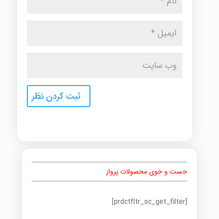
جست و جوی محصولات پرواز
[prdctfltr_sc_get_filter]