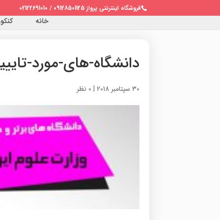
فروشگاه اینترنتی پرواز 09128501125 / 02122691010
خانه
کنکور 
دانشگاه-های-مورد-تاییی
30 سپتامبر 2018
|
0 نظر