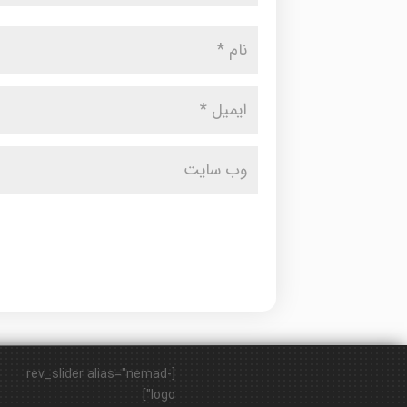
[rev_slider alias="nemad-
logo"]