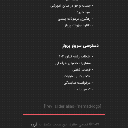
جست و جو در منابع آموزشی
سبد خرید
رهگیری مرسولات پستی
دانلود جزوات پرواز
دسترسی سریع پرواز
انتخاب رشته کنکور 1403
مشاوره تحصیلی حرفه ای
فرصت شغلی
افتخارات و اعتبارات
درخواست نمایندگی
تماس با ما
[rev_slider alias="nemad-logo"]
2021© تمامی حقوق این سایت متعلق به
گروه