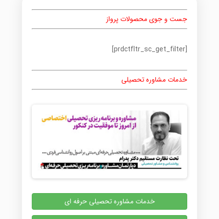
جست و جوی محصولات پرواز
[prdctfltr_sc_get_filter]
خدمات مشاوره تحصیلی
خدمات مشاوره تحصیلی حرفه ای